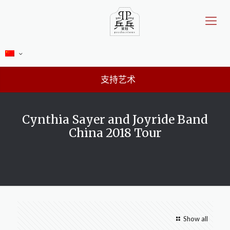
支持艺术
Cynthia Sayer and Joyride Band
China 2018 Tour
Show all