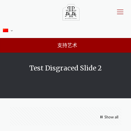
支持艺术
Test Disgraced Slide 2
Show all