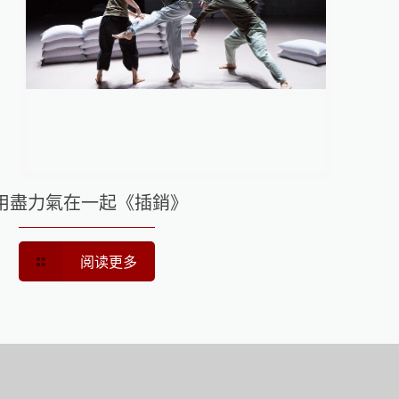
用盡力氣在一起《插銷》
阅读更多