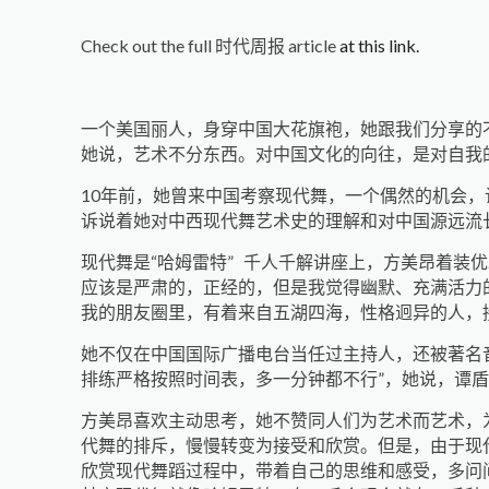
Check out the full 时代周报 article
at this link.
一个美国丽人，身穿中国大花旗袍，她跟我们分享的
她说，艺术不分东西。对中国文化的向往，是对自我
10年前，她曾来中国考察现代舞，一个偶然的机会，
诉说着她对中西现代舞艺术史的理解和对中国源远流长
现代舞是“哈姆雷特” 千人千解讲座上，方美昂着装
应该是严肃的，正经的，但是我觉得幽默、充满活力
我的朋友圈里，有着来自五湖四海，性格迥异的人，
她不仅在中国国际广播电台当任过主持人，还被著名
排练严格按照时间表，多一分钟都不行”，她说，谭盾
方美昂喜欢主动思考，她不赞同人们为艺术而艺术，
代舞的排斥，慢慢转变为接受和欣赏。但是，由于现
欣赏现代舞蹈过程中，带着自己的思维和感受，多问问‘