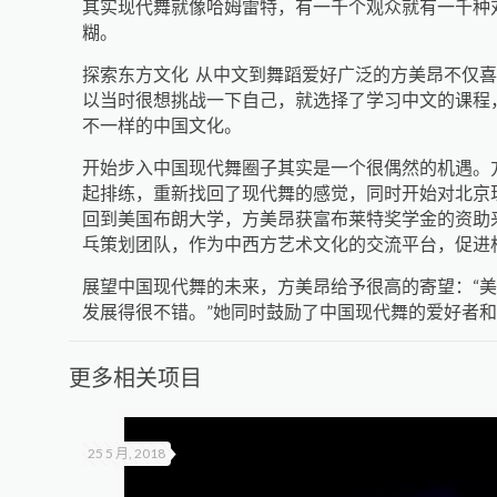
其实现代舞就像哈姆雷特，有一千个观众就有一千种
糊。
探索东方文化 从中文到舞蹈爱好广泛的方美昂不仅
以当时很想挑战一下自己，就选择了学习中文的课程
不一样的中国文化。
开始步入中国现代舞圈子其实是一个很偶然的机遇。
起排练，重新找回了现代舞的感觉，同时开始对北京
回到美国布朗大学，方美昂获富布莱特奖学金的资助
乓策划团队，作为中西方艺术文化的交流平台，促进
展望中国现代舞的未来，方美昂给予很高的寄望：“
发展得很不错。”她同时鼓励了中国现代舞的爱好者和
更多相关项目
25 5 月, 2018