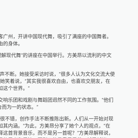
客广州，开讲中国现代舞，吸引了满座的中国舞者。
由的身体。
理解现代舞”的讲座在中国举行。方美昂以流利的中文
笑声不断。她接受采访时说，“很多人认为文化交流大使
她笑着说，“其实我很喜欢自由，也喜欢交朋友，在
知这个世界。”
交响乐团和戏剧与舞蹈团迥然不同的工作氛围。“他们
合而为一的状态。”
得很不错，创作手法不断推陈出新。人们从一开始对现
其内涵。”为此，方美昂分享了她个人的观点，“在
选择这首背景音乐，而不是另一首呢？”方美昂解释说，