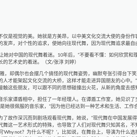
不仅是视觉的美。她就是方美昂，以中美文化交流大使的身份作
的发声，对个性的追求，使她向往现代舞，因为现代舞追求最自
让她对中国的现代舞着迷。10年后，“不要看不懂：如何欣赏和
的艺术史的着迷。（文/张淳 刘婷）
优雅，却偶尔也会摆几个搞怪的现代舞姿势，幽默夸张引得台下
的人才能架起文化交流的大桥，这样才能走进异国朋友的心中。”
接触这些朋友，可以跟不同的思想碰撞出火花，从新的角度去感
音乐家谭盾相中，担任了一年经理人。在谭盾工作室，她见识了
是她很佩服的音乐家，“因为他已经达到一种艺术和生活、工作
为了故作深沉而到剧场观看现代舞，她说，“现代舞在中国发展
代舞这一艺术形式的特殊，也导致了人们对现代舞只知其名，不知
Why not？为什么不呢？’，比如说，在舞台上，导演为什么