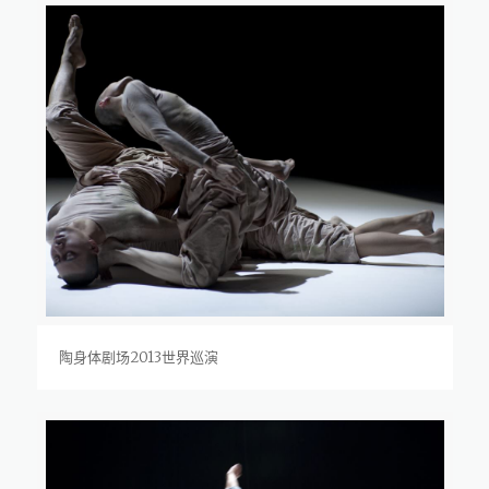
陶身体剧场2013世界巡演