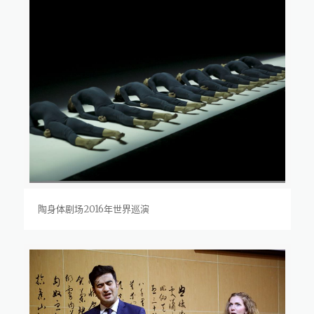
陶身体剧场2016年世界巡演