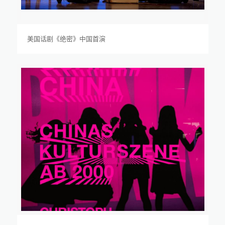
美国话剧《绝密》中国首演