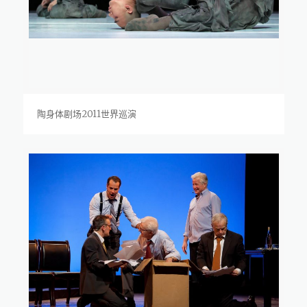
陶身体剧场2011世界巡演