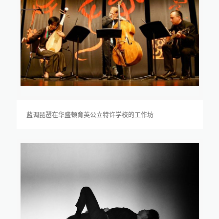
蓝调琵琶在华盛顿育英公立特许学校的工作坊