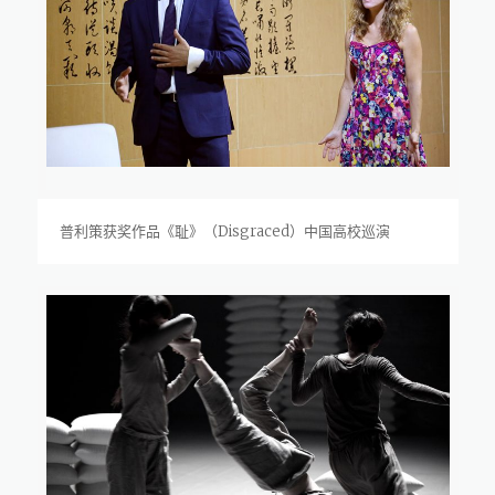
普利策获奖作品《耻》（Disgraced）中国高校巡演