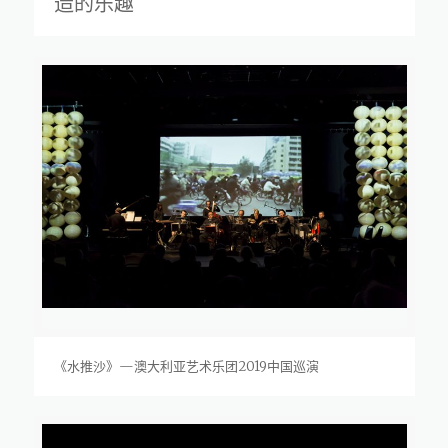
造的乐趣
《水推沙》—澳大利亚艺术乐团2019中国巡演