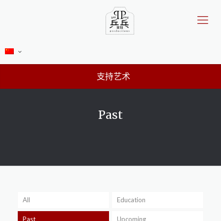
支持艺术
Past
All
Education
Past
Upcoming