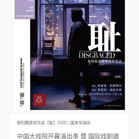
普利策获奖作品《耻》2018二度来华演出
中国大戏院开幕演出季 暨 国际戏剧邀