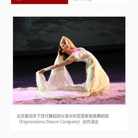
北京雷动天下现代舞蹈团与澳大利亚爱斯普森舞蹈团
（Expressions Dance Company）合作演出