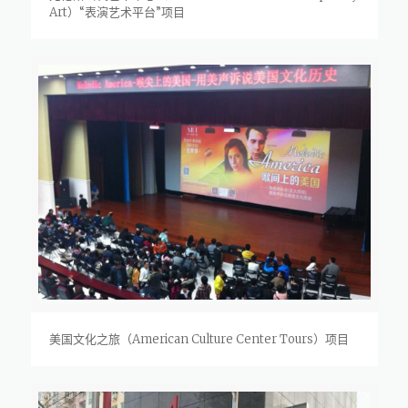
Art）“表演艺术平台”项目
美国文化之旅（American Culture Center Tours）项目